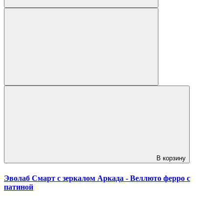
В корзину
Эволаб Смарт с зеркалом Аркада - Веллюто ферро с
патиной