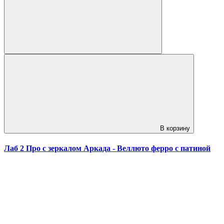
В корзину
Лаб 2 Про с зеркалом Аркада - Веллюто ферро с патиной